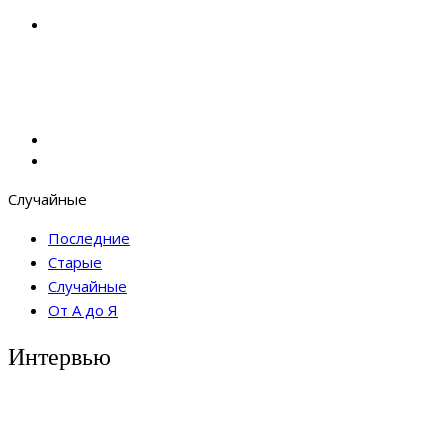
Случайные
Последние
Старые
Случайные
От А до Я
Интервью