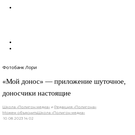
Фотобанк Лори
«Мой донос» — приложение шуточное,
доносчики настоящие
Школа «Полигон медиа»
и
Редакция «Полигона»
·
Можем объяснить
Школа «Полигон медиа»
·
10.08.2023 14:02