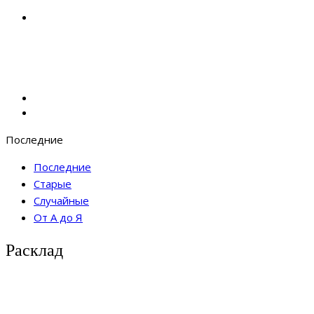
Последние
Последние
Старые
Случайные
От А до Я
Расклад