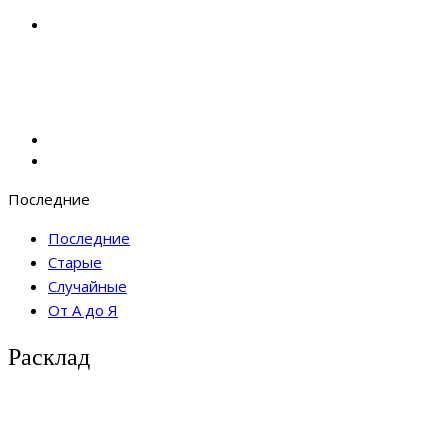
Последние
Последние
Старые
Случайные
От А до Я
Расклад