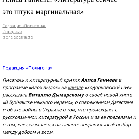
это штука маргинальная»
Редакция «Полигона»
·
Интервью
·
30.12.2025 18:30
Редакция «Полигона»
Писатель и литературный критик
Алиса Ганиева
в
программе «Вдох выдох» на
канале
«Ходорковский Live»
рассказала
Виталию Дымарскому
о своей новой книге
«В Буйнакске немного нервно», о современном Дагестане
и об эхе войны в Украине о том, что происходит с
русскоязычной литературой в России и за ее пределами и
о том, как сказывается на таланте неправильный выбор
между добром и злом.