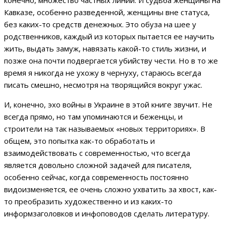
конечно, множество частных линий. И судьба женщины на
Кавказе, особенно разведенной, женщины вне статуса,
без каких-то средств денежных. Это обуза на шее у
родственников, каждый из которых пытается ее научить
жить, выдать замуж, навязать какой-то стиль жизни, и
позже она почти подвергается убийству чести. Но в то же
время я никогда не ухожу в чернуху, стараюсь всегда
писать смешно, несмотря на творящийся вокруг ужас.
И, конечно, эхо войны в Украине в этой книге звучит. Не
всегда прямо, но там упоминаются и беженцы, и
строители на так называемых «новых территориях». В
общем, это попытка как-то обработать и
взаимодействовать с современностью, что всегда
является довольно сложной задачей для писателя,
особенно сейчас, когда современность постоянно
видоизменяется, ее очень сложно ухватить за хвост, как-
то преобразить художественно и из каких-то
информзаголовков и инфоповодов сделать литературу.