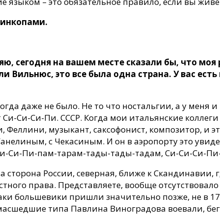
е языком – это обязательное правило, если вы живет
Синкопами.
ряю, сегодня на вашем месте сказали бы, что моя
ли Вильнюс, это все была одна страна. У вас ест
гда даже не было. Не то что ностальгии, а у меня и 
 Си-Си-Си-Пи. СССР. Когда мои итальянские коллег
 Феллини, музыкант, саксофонист, композитор, и эт
Ганелиным, с Чекасиным. И он в аэропорту это увидел
-Си-Си-Пи-пам-тарам-тады-тады-тадам, Си-Си-Си-П
а сторона России, северная, ближе к Скандинавии, гд
стного права. Представляете, вообще отсутствовало 
аки большевики пришли значительно позже, не в 17-м
умасшедшие типа Павлина Виноградова воевали, бег