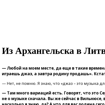
Из Архангельска в Лит
— Любой на моем месте, да еще в такие времен
играешь джаз, а завтра родину продашь». Кстати
— Нет, не помню. Я знаю, что «джаз – это музыка для
— Там много вариаций есть. Говорят, что это Се
не о музыке сначала. Вы же сейчас в Вильнюсе, 
насколько я знаю, да? А что для вас родина сего