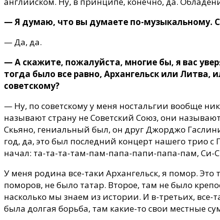
английском. Ну, в принципе, конечно, да. Обладени
— Я думаю, что вы думаете по-музыкальному. 
— Да, да.
— А скажите, пожалуйста, многие бы, я вас уве
тогда было все равно, Архангельск или Литва, и
советскому?
— Ну, по советскому у меня ностальгии вообще нико
называют страну не Советский Союз, они называют
Скьяно, гениальный был, он друг Джорджо Гаслини,
год, да, это был последний концерт нашего трио с 
начал: та-та-та-там-пам-папа-папи-папа-пам, Си
У меня родина все-таки Архангельск, я помор. Это т
поморов, не было татар. Второе, там не было крепо
насколько мы знаем из истории. И в-третьих, все-т
была долгая борьба, там какие-то свои местные с