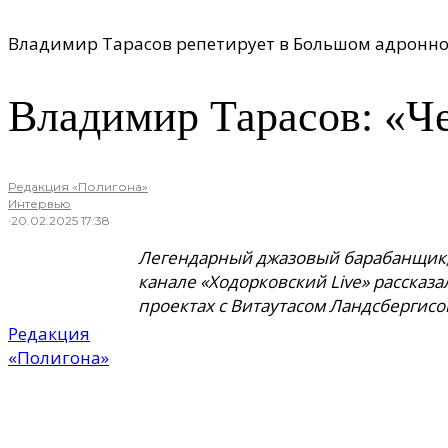
Владимир Тарасов репетирует в Большом адронно
Владимир Тарасов: «Ч
Редакция «Полигона»
·
Интервью
·
20.02.2025 17:38
Легендарный джазовый барабанщик, 
канале «Ходорковский Live» рассказ
проектах с Витаутасом Ландсбергисо
Редакция
«Полигона»