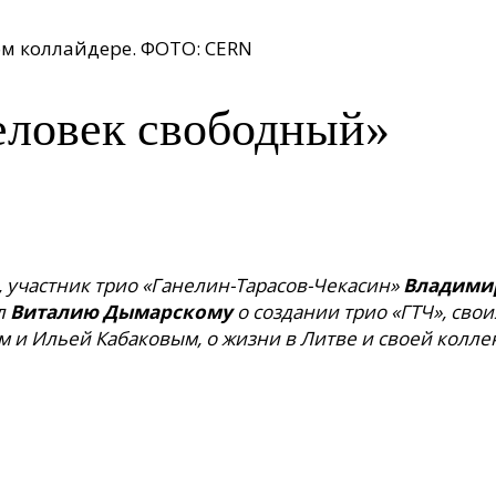
м коллайдере. ФОТО: CERN
еловек свободный»
участник трио «Ганелин-Тарасов-Чекасин»
Владимир
ал
Виталию Дымарскому
о создании трио «ГТЧ», сво
м и Ильей Кабаковым, о жизни в Литве и своей колле