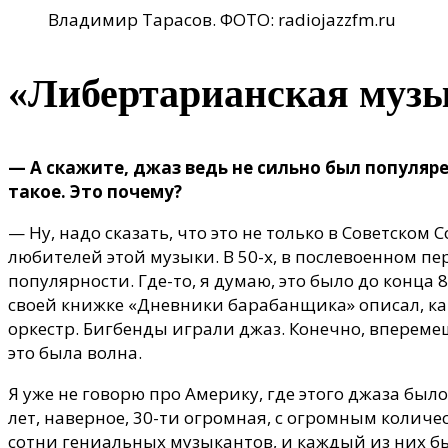
Владимир Тарасов. ФОТО: radiojazzfm.ru
«Либертарианская музы
— А скажите, джаз ведь не сильно был популяре
такое. Это почему?
— Ну, надо сказать, что это не только в Советском С
любителей этой музыки. В 50-х, в послевоенном п
популярности. Где-то, я думаю, это было до конца 
своей книжке «Дневники барабанщика» описал, ка
оркестр. Бигбенды играли джаз. Конечно, впереме
это была волна.
Я уже не говорю про Америку, где этого джаза был
лет, наверное, 30-ти огромная, с огромным количе
сотни гениальных музыкантов, и каждый из них был