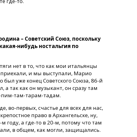
е где-то.
 родина – Советский Союз, поскольку
ь какая-нибудь ностальгия по
тяги нет в то, что как мои итальянцы
и приехали, и мы выступали, Марио
о был уже конец Советского Союза, 86-й
, а так как он музыкант, он сразу там
и-пим-там-тарам-тадам.
е, во-первых, счастье для всех для нас,
крепостное право в Архангельске, ну,
 году, а где-то в 20-м, потому что там
али, в общем, как могли, защищались.