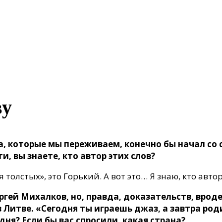
ву
а, которые мы переживаем, конечно бы начал со
, вы знаете, кто автор этих слов?
 толстых», это Горький. А вот это… Я знаю, кто автор
ргей Михалков, но, правда, доказательств, вроде
в Литве. «Сегодня ты играешь джаз, а завтра ро
дня? Если бы вас спросили, какая страна?