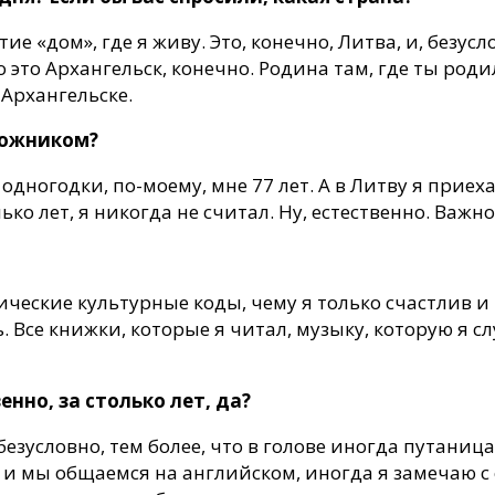
ие «дом», где я живу. Это, конечно, Литва, и, безус
о это Архангельск, конечно. Родина там, где ты роди
Архангельске.
дожником?
дногодки, по-моему, мне 77 лет. А в Литву я приехал
лько лет, я никогда не считал. Ну, естественно. Важн
тические культурные коды, чему я только счастлив и 
ь. Все книжки, которые я читал, музыку, которую я сл
нно, за столько лет, да?
 безусловно, тем более, что в голове иногда путаница
 мы общаемся на английском, иногда я замечаю с 