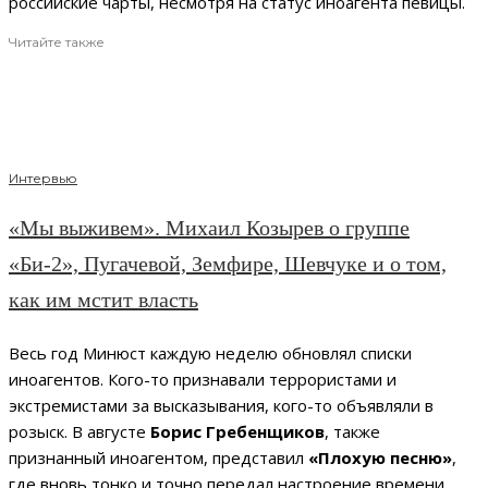
российские чарты, несмотря на статус иноагента певицы.
Читайте также
Интервью
«Мы выживем». Михаил Козырев о группе
«Би-2», Пугачевой, Земфире, Шевчуке и о том,
как им мстит власть
Весь год Минюст каждую неделю обновлял списки
иноагентов. Кого-то признавали террористами и
экстремистами за высказывания, кого-то объявляли в
розыск. В августе
Борис Гребенщиков
, также
признанный иноагентом, представил
«Плохую песню»
,
где вновь тонко и точно передал настроение времени.