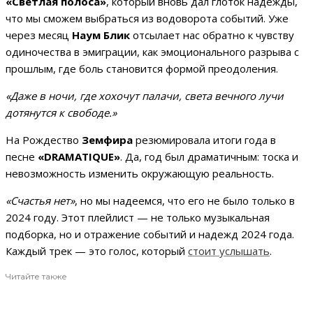
«Светлая полоса»
, который вновь дал глоток надежды,
что мы сможем выбраться из водоворота событий. Уже
через месяц
Наум Блик
отсылает нас обратно к чувству
одиночества в эмиграции, как эмоционального разрыва с
прошлым, где боль становится формой преодоления.
«Даже в ночи, где хохочут палачи, света вечного лучи
дотянутся к свободе.»
На Рождество
Земфира
резюмировала итоги года в
песне
«DRAMATIQUE»
. Да, год был драматичным: тоска и
невозможность изменить окружающую реальность.
«Счастья нет»
, но мы надеемся, что его не было только в
2024 году. Этот плейлист — не только музыкальная
подборка, но и отражение событий и надежд 2024 года.
Каждый трек — это голос, который
стоит услышать
.
Читайте также