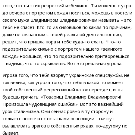
того, что ты этих репрессий избежишь. Ты можешь с утра
до вечера с портретом вождя носиться, можешь в постели
своего мужа Владимиром Владимировичем называть – это
тебя не спасет. Кто-то из силовиков по каким-то причинам,
даже не связанным с твоей реальной деятельностью,
решит, что пришла пора и тебе куда-то ехать. Что-то
подозрительно сильно с портретом нашего «великого
вождя» носишься, что-то подозрительно притворяешься
– видимо, что-то скрываешь. Вот это реальная угроза.
Угроза того, что тебя взорвут украинские спецслужбы, не
так велика, как угроза того, что тебя в какой-то момент
твой собственный репрессивный каток переедет, и ты
будешь кричать: «Товарищ Владимир Владимирович!
Произошла чудовищная ошибка!». Вот это важнейший
урок сталинизма. Они сейчас ровно в ту сторону и
толкают: покончат с остатками оппозиции – начнут
вылавливать врагов в собственных рядах, по-другому не
бывает.