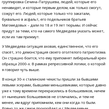
группировка Сечина-Патрушева, людей, которые его
ненавидят, и которые первым делом, как только смогут,
сожрут его. Людей, которые только что закатали,
буквально в асфальт, его подельников братьев
Магомедовых – дали по 18 и 19 лет тюрьмы. И сейчас
придут за теми, кто на самого Медведева указать может,
если их там прижмут.
У Медведева ситуация аховая, единственное, что его
спасёт, это демонстрация своего оголтелого патриотизма.
Он страшно боится, что ему припомнят либеральный крен
образца 2000-х. В рамках репрессивной логики, о которой
я говорил чуть выше.
В конце 30-х сталинские чекисты пришли за бывшими
левыми эсерами, бывшими меньшевиками, которые давно
уже к тому времени перекрасились в большевиков, ничем
от нынешних большевиков не отличались, и тем не
менее, им вдруг припомнили, кем они когда-то были.
Ровно то же самое произойдет и с Медведевым.