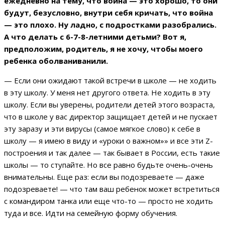
ежедневно на тему, что война — это хорошо, то они
будут, безусловно, внутри себя кричать, что война
— это плохо. Ну ладно, с подростками разобрались.
А что делать с 6-7-8-летними детьми? Вот я,
предположим, родитель, я не хочу, чтобы моего
ребенка оболваниванили.
— Если они ожидают такой встречи в школе — не ходить
в эту школу. У меня нет другого ответа. Не ходить в эту
школу. Если вы уверены, родители детей этого возраста,
что в школе у вас директор защищает детей и не пускает
эту заразу и эти вирусы (самое мягкое слово) к себе в
школу — я имею в виду и «уроки о важном»» и все эти Z-
построения и так далее — так бывает в России, есть такие
школы — то ступайте. Но все равно будьте очень-очень
внимательны. Еще раз: если вы подозреваете — даже
подозреваете! — что там ваш ребенок может встретиться
с командиром танка или еще что-то — просто не ходить
туда и все. Идти на семейную форму обучения.