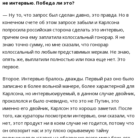
не интервью. Победа ли это?
— Ну то, что запрос был сделан давно, это правда. Но в
конечном счете об этом запросе забыли и Карлсона
попросила российская сторона сделать это интервью,
причем она ему заплатила колоссальный гонорар. Я не
знаю точно сумму, но мне сказали, что гонорар
колоссальный по любым представимых меркам. Не знаю,
опять же, выплатили полностью или пока еще нет. Это
первое.
Второе. Интервью бралось дважды. Первый раз оно было
записано в более вольной манере, более характерной для
Карлсона, но интервьюируемый, в данном случае двойник,
прокололся и было очевидно, что это не Путин, это
именно его двойник, Карлсон это хорошо заметил. После
того, как кураторы посмотрели интервью, они сказали, что
нет, этот продукт ни в коем случае не годится, потому что
он опозорит нас и эту плохо скрываемую тайну
полишинеля выставит на обозрение всего мира божьего.