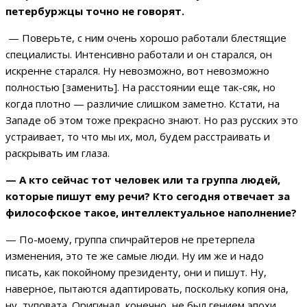
петербуржцы точно не говорят.
— Поверьте, с ним очень хорошо работали блестящие
специалисты. Интенсивно работали и он старался, он
искренне старался. Ну невозможно, вот невозможно
полностью [заменить]. На расстоянии еще так-сяк, но
когда плотно — различие слишком заметно. Кстати, на
Западе об этом тоже прекрасно знают. Но раз русских это
устраивает, то что мы их, мол, будем расстраивать и
раскрывать им глаза.
— А кто сейчас тот человек или та группа людей,
которые пишут ему речи? Кто сегодня отвечает за
философское такое, интеллектуальное наполнение?
— По-моему, группа спичрайтеров не претерпела
изменения, это те же самые люди. Ну им же и надо
писать, как покойному президенту, они и пишут. Ну,
наверное, пытаются адаптировать, поскольку копия она,
ну, туповата. Оригинал, конечно, не был гением эпохи