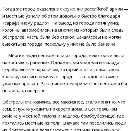
Тогда же город оказался в
окружении
российской армии —
и местные узнали об этом довольно быстро благодаря
«сарафанному радио». На выезд из города потянулись
колонны автомобилей, на многих из которых были следы
обстрелов, часть была без стекол. Бакалясовы не могли
выехать из города, поскольку у них не было бензина.
— Многие люди пешком шли из города, некоторые были
на костылях, раненые. Однажды мы увидели инвалида с
церебральным параличом, который шел и толкал свою
коляску, пытаясь покинуть город — это одно из самых
ужасных зрелищ. Расстояние там приличное, пешком я бы
не дошла, наверное.
Обстрелы становились все массивнее, стало понятно, что
семье нужно уходить из своего дома. В центральном
районе у местной таможни нашлось бомбоубежище, где
прятались местные жители. Сначала там поселились люди
из близлежащих девятиэтажек с детьми. Примерно 50