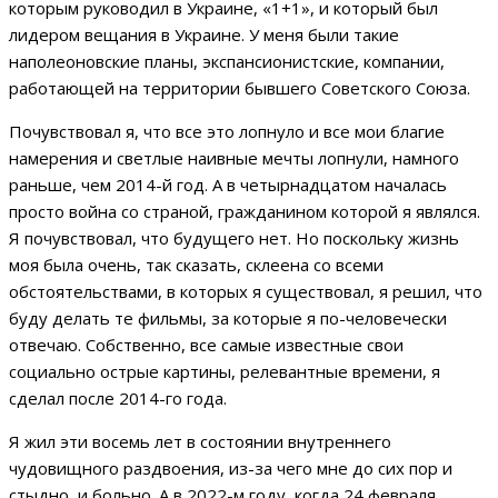
которым руководил в Украине, «1+1», и который был
лидером вещания в Украине. У меня были такие
наполеоновские планы, экспансионистские, компании,
работающей на территории бывшего Советского Союза.
Почувствовал я, что все это лопнуло и все мои благие
намерения и светлые наивные мечты лопнули, намного
раньше, чем 2014-й год. А в четырнадцатом началась
просто война со страной, гражданином которой я являлся.
Я почувствовал, что будущего нет. Но поскольку жизнь
моя была очень, так сказать, склеена со всеми
обстоятельствами, в которых я существовал, я решил, что
буду делать те фильмы, за которые я по-человечески
отвечаю. Собственно, все самые известные свои
социально острые картины, релевантные времени, я
сделал после 2014-го года.
Я жил эти восемь лет в состоянии внутреннего
чудовищного раздвоения, из-за чего мне до сих пор и
стыдно, и больно. А в 2022-м году, когда 24 февраля