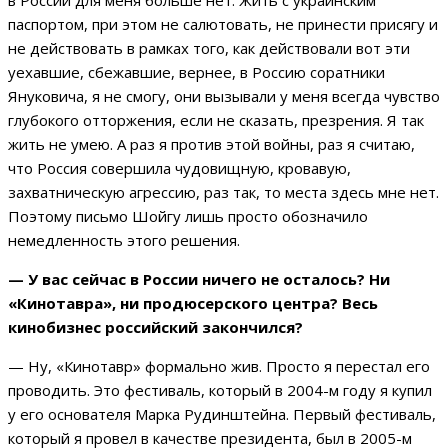
в России для меня больше нет. Жить с украинским
паспортом, при этом не салютовать, не принести присягу и
не действовать в рамках того, как действовали вот эти
уехавшие, сбежавшие, вернее, в Россию соратники
Януковича, я не смогу, они вызывали у меня всегда чувство
глубокого отторжения, если не сказать, презрения. Я так
жить не умею. А раз я против этой войны, раз я считаю,
что Россия совершила чудовищную, кровавую,
захватническую агрессию, раз так, то места здесь мне нет.
Поэтому письмо Шойгу лишь просто обозначило
немедленность этого решения.
— У вас сейчас в России ничего не осталось? Ни
«Кинотавра», ни продюсерского центра? Весь
кинобизнес российский закончился?
— Ну, «Кинотавр» формально жив. Просто я перестал его
проводить. Это фестиваль, который в 2004-м году я купил
у его основателя Марка Рудинштейна. Первый фестиваль,
который я провел в качестве президента, был в 2005-м