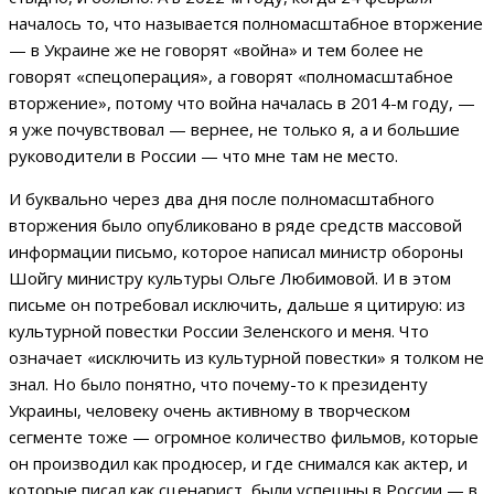
началось то, что называется полномасштабное вторжение
— в Украине же не говорят «война» и тем более не
говорят «спецоперация», а говорят «полномасштабное
вторжение», потому что война началась в 2014-м году, —
я уже почувствовал — вернее, не только я, а и большие
руководители в России — что мне там не место.
И буквально через два дня после полномасштабного
вторжения было опубликовано в ряде средств массовой
информации письмо, которое написал министр обороны
Шойгу министру культуры Ольге Любимовой. И в этом
письме он потребовал исключить, дальше я цитирую: из
культурной повестки России Зеленского и меня. Что
означает «исключить из культурной повестки» я толком не
знал. Но было понятно, что почему-то к президенту
Украины, человеку очень активному в творческом
сегменте тоже — огромное количество фильмов, которые
он производил как продюсер, и где снимался как актер, и
которые писал как сценарист, были успешны в России — в