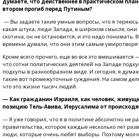
думаете, что действеннее в практическом плане
втором прогиб перед Путиным?
— Вы задаете такие умные вопросы, что я теряюсь 
какая штука, люди Запада, в широком смысле, он
скотина, он не остановится, и это надо понимать.
времени думали, что они этим самым умиротворят 
Кроме всего прочего, еще во все это вмешивается — 
что сотни политических деятелей на Западе подку
подкупы в разнообразном виде. И сегодня, я думаю
такие вот промежуточные суждения. На самом деле
что это жизни тысяч людей.
— Как гражданин Израиля, как человек, живущи
позицию Тель-Авива, Иерусалима от происходя
— Я уже говорил, что я в политике абсолютно не р
правительства, которое каждые несколько лет раз
люди, которые очень любят выборы. Поэтому молчат