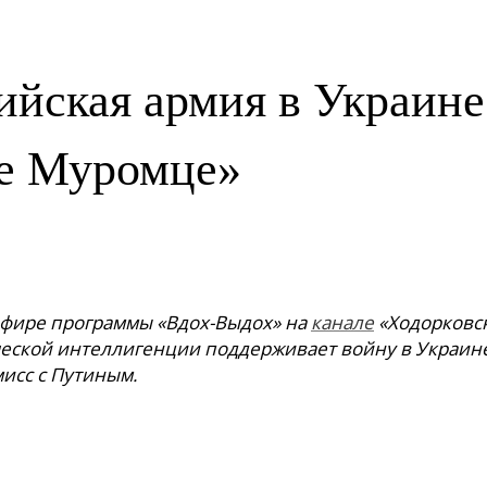
ийская армия в Украин
ье Муромце»
эфире программы «Вдох-Выдох» на
канале
«Ходорковск
ческой интеллигенции поддерживает войну в Украине
мисс с Путиным.