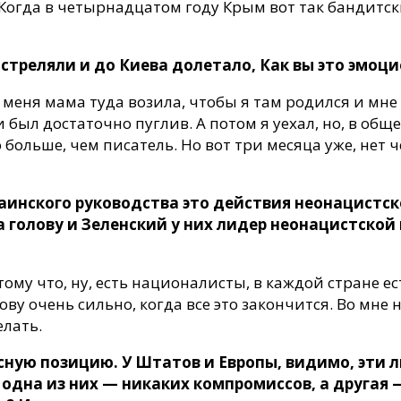
. Когда в четырнадцатом году Крым вот так бандитск
обстреляли и до Киева долетало, Как вы это эмо
, меня мама туда возила, чтобы я там родился и мн
 был достаточно пуглив. А потом я уехал, но, в об
 больше, чем писатель. Но вот три месяца уже, нет ч
аинского руководства это действия неонацистск
а голову и Зеленский у них лидер неонацистской
тому что, ну, есть националисты, в каждой стране е
ву очень сильно, когда все это закончится. Во мне 
елать.
ную позицию. У Штатов и Европы, видимо, эти 
одна из них — никаких компромиссов, а другая —