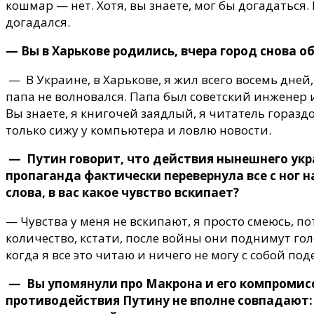
кошмар — нет. Хотя, вы знаете, мог бы догадаться
догадался.
— Вы в Харькове родились, вчера город снова 
— В Украине, в Харькове, я жил всего восемь дней
папа не волновался. Папа был советский инженер и
Вы знаете, я книгочей заядлый, я читатель гораздо
только сижу у компьютера и ловлю новости.
— Путин говорит, что действия нынешнего укр
пропаганда фактически перевернула все с ног н
слова, в вас какое чувство вскипает?
— Чувства у меня не вскипают, я просто смеюсь, по
количество, кстати, после войны они поднимут голо
когда я все это читаю и ничего не могу с собой под
— Вы упомянули про Макрона и его компромисс
противодействия Путину не вполне совпадают: 