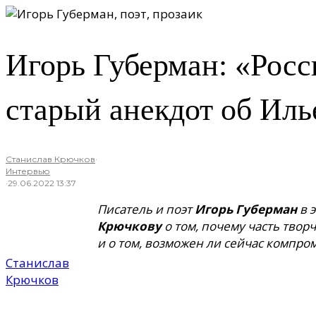
Игорь Губерман: «Росс
старый анекдот об Ил
Станислав Крючков
·
Интервью
·
29.06.2022 13:37
Писатель и поэт
Игорь Губерман
в 
Крючкову
о том, почему часть твор
и о том, возможен ли сейчас компро
Станислав
Крючков