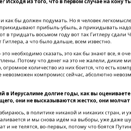
? Исходя из того, что в первом случае на кону т
и как бы должен подумать. Но я человек легкомыслен
и прикидывают прибыль-убыль, а прикидывать надо 
 Вот в тридцать восьмом году вот так Гитлеру сдали
Гитлера, а что было дальше, всем известно.
это необходимо сказать, это как бы знают все, я оче
плены. Потому что денег на это не жалели, дикие м
, огромное количество из них боится, что есть комп
 невозможен компромисс сейчас, абсолютно невозмо
й в Иерусалиме долгие годы, как вы оцениваете 
щего, они не высказываются жестко, они молчат
азбираюсь, в политике никакой и никаких стран, и у
валивается и мы снова идём на выборы, уже даже шу
 и не телятся, во-первых, потому что боятся Путина