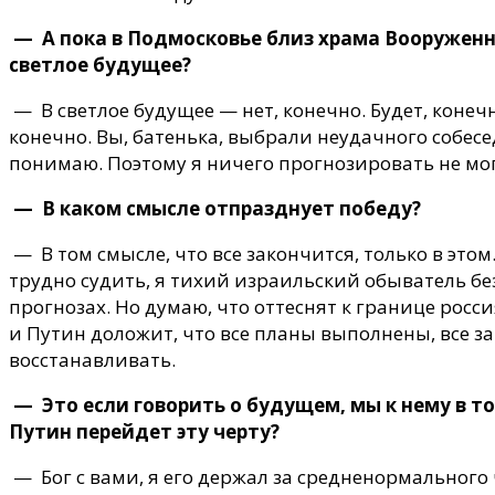
— А пока в Подмосковье близ храма Вооруженны
светлое будущее?
— В светлое будущее — нет, конечно. Будет, коне
конечно. Вы, батенька, выбрали неудачного собесе
понимаю. Поэтому я ничего прогнозировать не могу
— В каком смысле отпразднует победу?
— В том смысле, что все закончится, только в этом
трудно судить, я тихий израильский обыватель без
прогнозах. Но думаю, что оттеснят к границе росс
и Путин доложит, что все планы выполнены, все за
восстанавливать.
— Это если говорить о будущем, мы к нему в т
Путин перейдет эту черту?
— Бог с вами, я его держал за средненормального 